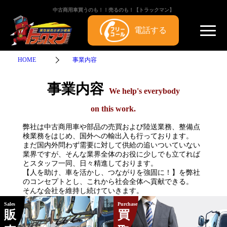
中古商用車買うのも！！売るのも！【トラックマン】
電話する
HOME
事業内容
事業内容
We help's everybody
on this work.
弊社は中古商用車や部品の売買および陸送業務、整備点
検業務をはじめ、国外への輸出入も行っております。
まだ国内外問わず需要に対して供給の追いついていない
業界ですが、そんな業界全体のお役に少しでも立てれば
とスタッフ一同、日々精進しております。
【人を助け、車を活かし、つながりを強固に！】を弊社
のコンセプトとし、これから社会全体へ貢献できる。
そんな会社を維持し続けていきます。
Sales
Purchase
販
買