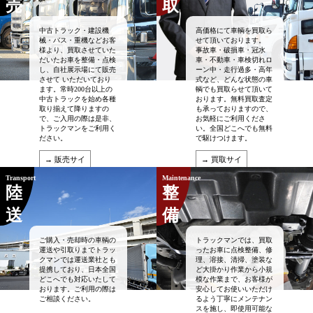
売
取
中古トラック・建設機
高価格にて車輌を買取ら
械・バス・重機などお客
せて頂いております。
様より、買取させていた
事故車・破損車・冠水
だいたお車を整備・点検
車・不動車・車検切れロ
し、自社展示場にて販売
ーン中・走行過多・高年
させて いただいており
式など、どんな状態の車
ます。常時200台以上の
輌でも買取らせて頂いて
中古トラックを始め各種
おります。無料買取査定
取り揃えて降りますの
も承っておりますので、
で、ご入用の際は是非、
お気軽にご利用くださ
トラックマンをご利用く
い。全国どこへでも無料
ださい。
で駆けつけます。
→ 販売サイ
→ 買取サイ
トへ
トへ
Transport
Maintenance
陸
整
送
備
ご購入・売却時の車輌の
トラックマンでは、買取
運送や引取りまでトラッ
ったお車に点検整備、修
クマンでは運送業社とも
理、溶接、清掃、塗装な
提携しており、日本全国
ど大掛かり作業から小規
どこへでも対応いたして
模な作業まで、お客様が
おります。ご利用の際は
安心してお使いいただけ
ご相談ください。
るよう丁寧にメンテナン
スを施し、即使用可能な