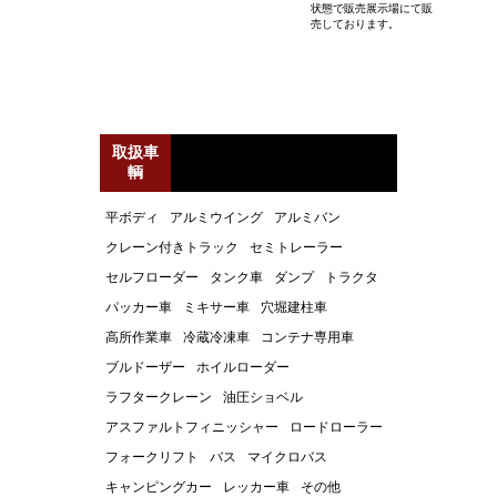
状態で販売展示場にて販
売しております。
取扱車
輌
平ボディ
アルミウイング
アルミバン
クレーン付きトラック
セミトレーラー
セルフローダー
タンク車
ダンプ
トラクタ
パッカー車
ミキサー車
穴堀建柱車
高所作業車
冷蔵冷凍車
コンテナ専用車
ブルドーザー
ホイルローダー
ラフタークレーン
油圧ショベル
アスファルトフィニッシャー
ロードローラー
フォークリフト
バス
マイクロバス
キャンピングカー
レッカー車
その他