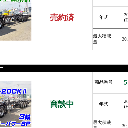
2
売約済
年式
(
最大積載
30
量
ー
5
商品番号
2
商談中
年式
(
最大積載
30