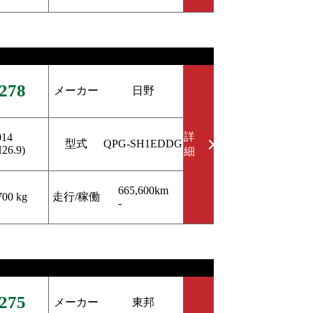
278
メーカー
日野
詳
014
型式
QPG-SH1EDDG
H26.9)
細
665,600km
走行/稼働
700 kg
-
275
メーカー
東邦