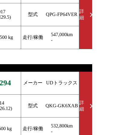
詳
017
型式
QPG-FP64VER
H29.5)
細
547,000km
走行/稼働
,500 kg
-
294
メーカー
UDトラックス
詳
14
型式
QKG-GK6XAB
26.12)
細
532,800km
走行/稼働
600 kg
-