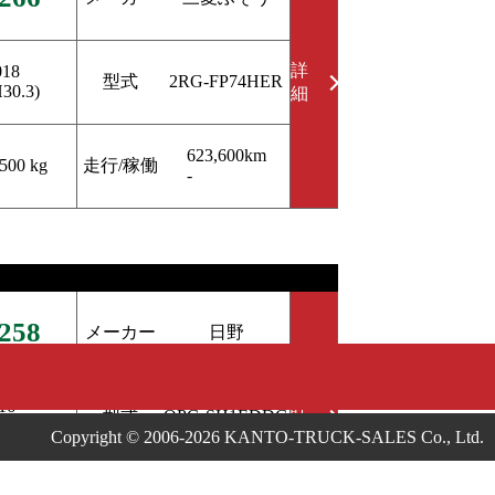
詳
018
型式
2RG-FP74HER
H30.3)
細
623,600km
走行/稼働
,500 kg
-
258
メーカー
日野
詳
16
型式
QPG-SH1EDDG
28.12)
細
Copyright © 2006-2026 KANTO-TRUCK-SALES Co., Ltd.
421,700km