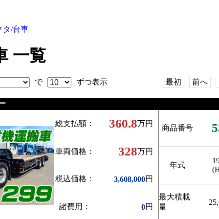
クタ/台車
 一覧
で
ずつ表示
最初
前へ
ー
360.8
総支払額：
万円
5
商品番号
328
車両価格：
万円
1
年式
(
税込価格：
円
3,608,000
最大積載
25
諸費用：
円
0
量