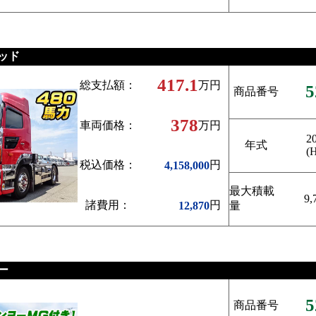
ッド
417.1
総支払額：
万円
5
商品番号
378
車両価格：
万円
2
年式
(
税込価格：
円
4,158,000
最大積載
9,
諸費用：
円
12,870
量
ー
5
商品番号