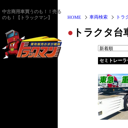
中古商用車買うのも！！売る
車両検索
トラ
HOME
のも！【トラックマン】
●
トラクタ台車
セミトレーラ