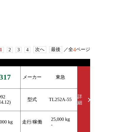
4
次へ
最後
／全
ページ
1
2
3
4
317
メーカー
東急
詳
992
型式
TL252A-55
H4.12)
細
25,000 kg
走行/稼働
,000 kg
-