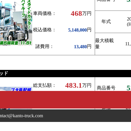
468
車両価格：
万円
2
年式
(
税込価格：
円
5,148,000
最大積載
11
諸費用：
円
13,480
量
ッド
483.1
総支払額：
万円
5
商品番号
438
車両価格：
万円
20
年式
(H
ntact@kanto-truck.com
税込価格：
円
4,818,000
最大積載