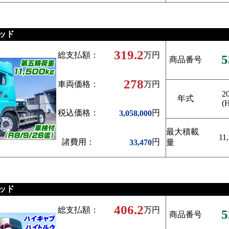
ッド
319.2
総支払額：
万円
5
商品番号
278
車両価格：
万円
2
年式
(
税込価格：
円
3,058,000
最大積載
11
諸費用：
円
33,470
量
ッド
406.2
総支払額：
万円
5
商品番号