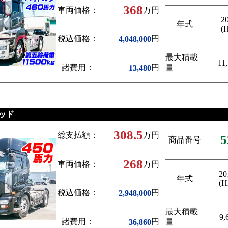
368
車両価格：
万円
2
年式
(
税込価格：
円
4,048,000
最大積載
11
諸費用：
円
13,480
量
ッド
308.5
総支払額：
万円
5
商品番号
268
車両価格：
万円
20
年式
(H
税込価格：
円
2,948,000
最大積載
9,
諸費用：
円
36,860
量