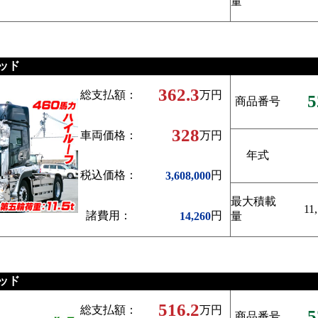
量
ッド
362.3
総支払額：
万円
5
商品番号
328
車両価格：
万円
年式
税込価格：
円
3,608,000
最大積載
11
諸費用：
円
14,260
量
ッド
516.2
総支払額：
万円
5
商品番号