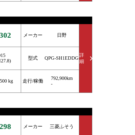
302
メーカー
日野
詳
015
型式
QPG-SH1EDDG
H27.8)
細
792,900km
走行/稼働
,500 kg
-
298
メーカー
三菱ふそう