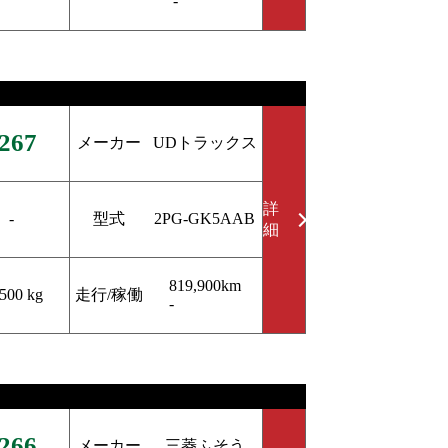
-
267
メーカー
UDトラックス
詳
型式
-
2PG-GK5AAB
細
819,900km
走行/稼働
,500 kg
-
266
メーカー
三菱ふそう