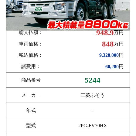
948.9
総支払額：
万円
848
車両価格：
万円
税込価格：
円
9,328,000
諸費用：
円
60,280
5244
商品番号
メーカー
三菱ふそう
年式
-
型式
2PG-FV70HX