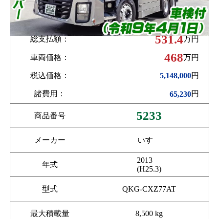
531.4
総支払額：
万円
468
車両価格：
万円
税込価格：
円
5,148,000
諸費用：
円
65,230
5233
商品番号
メーカー
いすゞ
2013
年式
(H25.3)
型式
QKG-CXZ77AT
最大積載量
8,500 kg