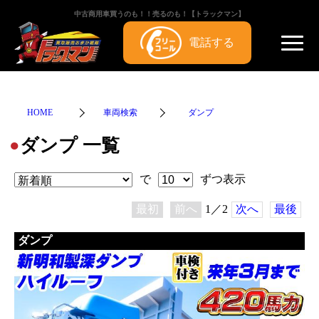
中古商用車買うのも！！売るのも！【トラックマン】
電話する
HOME
車両検索
ダンプ
ダンプ 一覧
●
で
ずつ表示
最初
前へ
1／2
次へ
最後
ダンプ