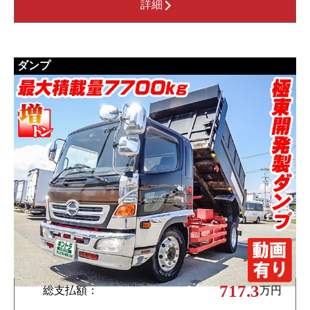
詳細
ダンプ
717.3
総支払額：
万円