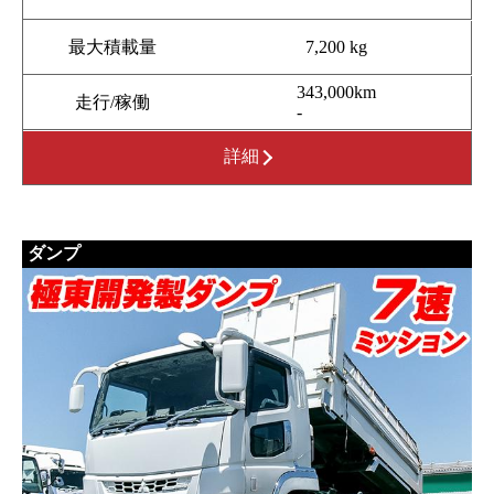
最大積載量
7,200 kg
343,000km
走行/稼働
-
詳細
ダンプ