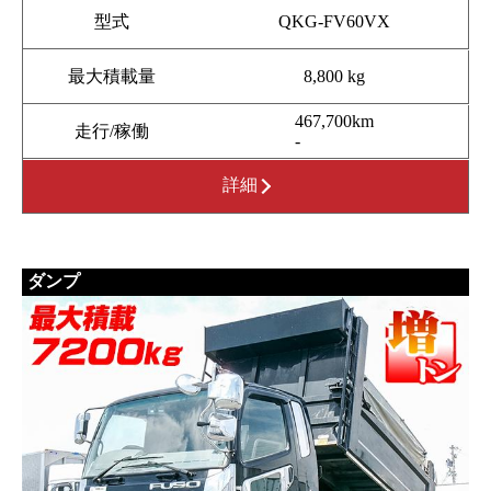
型式
QKG-FV60VX
最大積載量
8,800 kg
467,700km
走行/稼働
-
詳細
ダンプ