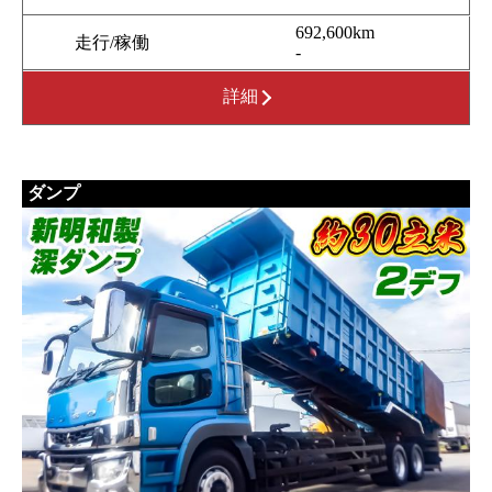
692,600km
走行/稼働
-
詳細
ダンプ