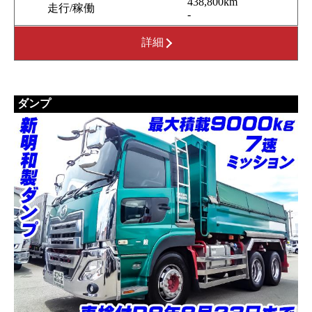
438,800km
走行/稼働
-
詳細
ダンプ