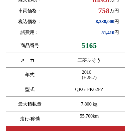
758
車両価格：
万円
税込価格：
円
8,338,000
諸費用：
円
51,410
5165
商品番号
メーカー
三菱ふそう
2016
年式
(H28.7)
型式
QKG-FK62FZ
最大積載量
7,800 kg
55,700km
走行/稼働
-