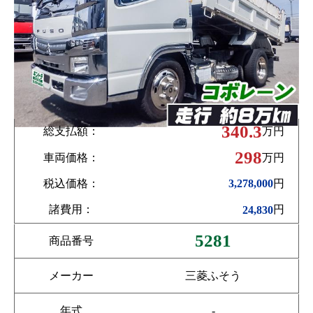
340.3
総支払額：
万円
298
車両価格：
万円
税込価格：
円
3,278,000
諸費用：
円
24,830
5281
商品番号
メーカー
三菱ふそう
年式
-