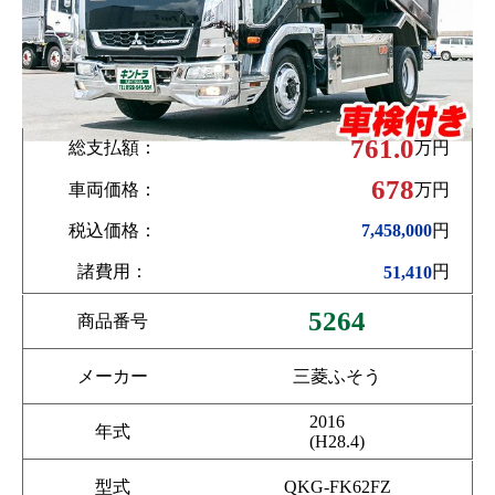
761.0
総支払額：
万円
678
車両価格：
万円
税込価格：
円
7,458,000
諸費用：
円
51,410
5264
商品番号
メーカー
三菱ふそう
2016
年式
(H28.4)
型式
QKG-FK62FZ