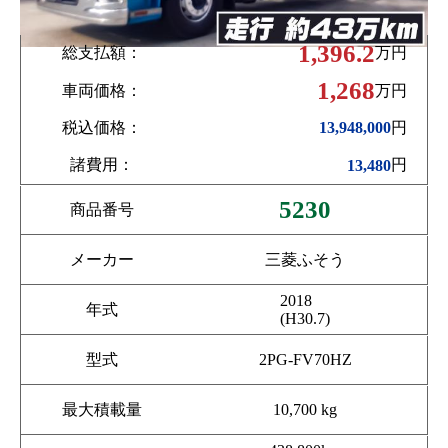
1,396.2
総支払額：
万円
1,268
車両価格：
万円
税込価格：
円
13,948,000
諸費用：
円
13,480
5230
商品番号
メーカー
三菱ふそう
2018
年式
(H30.7)
型式
2PG-FV70HZ
最大積載量
10,700 kg