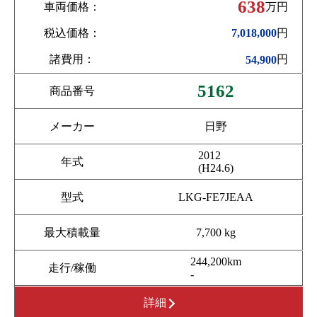
638
車両価格：
万円
税込価格：
円
7,018,000
諸費用：
円
54,900
5162
商品番号
メーカー
日野
2012
年式
(H24.6)
型式
LKG-FE7JEAA
最大積載量
7,700 kg
244,200km
走行/稼働
-
詳細