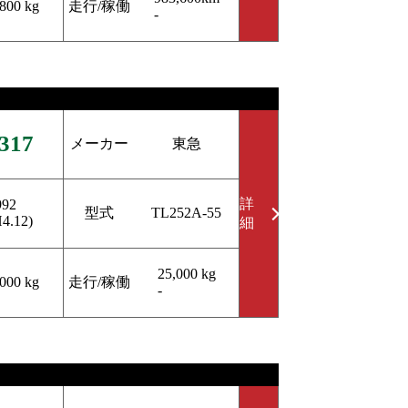
走行/稼働
,800 kg
-
317
メーカー
東急
詳
992
型式
TL252A-55
H4.12)
細
25,000 kg
走行/稼働
,000 kg
-