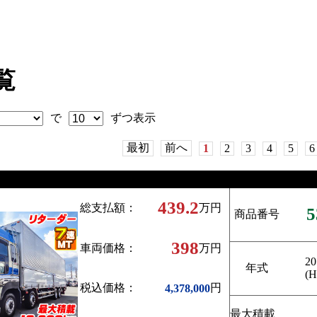
覧
で
ずつ表示
最初
前へ
1
2
3
4
5
6
439.2
総支払額：
万円
5
商品番号
398
車両価格：
万円
20
年式
(H
税込価格：
円
4,378,000
最大積載