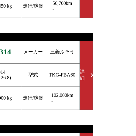
56,700km
走行/稼働
450 kg
-
314
メーカー
三菱ふそう
詳
014
型式
TKG-FBA60
H26.8)
細
102,000km
走行/稼働
000 kg
-