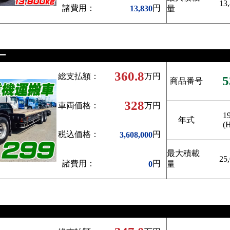
13
諸費用：
円
13,830
量
ー
360.8
総支払額：
万円
5
商品番号
328
車両価格：
万円
1
年式
(
税込価格：
円
3,608,000
最大積載
25
諸費用：
円
0
量