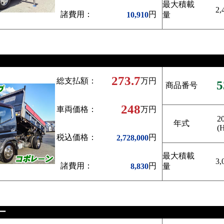
最大積載
2,
諸費用：
円
10,910
量
273.7
総支払額：
万円
5
商品番号
248
車両価格：
万円
2
年式
(
税込価格：
円
2,728,000
最大積載
3,
諸費用：
円
8,830
量
ー