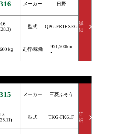
316
メーカー
日野
詳
016
型式
QPG-FR1EXEG
H28.3)
細
951,500km
走行/稼働
,600 kg
-
315
メーカー
三菱ふそう
詳
13
型式
TKG-FK61F
25.11)
細