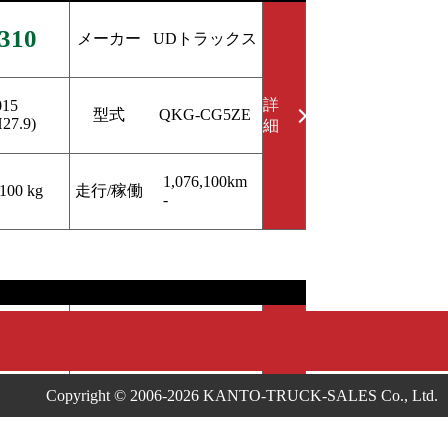
310
メーカー
UDトラックス
詳
015
型式
QKG-CG5ZE
H27.9)
細
1,076,100km
走行/稼働
,100 kg
-
309
メーカー
いすゞ
Copyright © 2006-2026 KANTO-TRUCK-SALES Co., Ltd.
詳
018
型式
TRG-NLR85AR
H30.3)
細