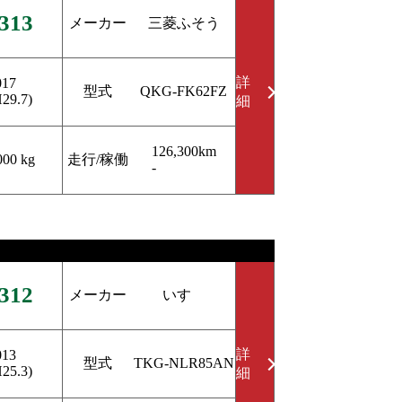
313
メーカー
三菱ふそう
詳
017
型式
QKG-FK62FZ
H29.7)
細
126,300km
走行/稼働
000 kg
-
312
メーカー
いすゞ
詳
013
型式
TKG-NLR85AN
H25.3)
細