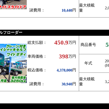
最大積載
2,
諸費用：
円
10,440
量
ルフローダー
450.9
総支払額：
万円
5
商品番号
398
車両価格：
万円
20
年式
(H
税込価格：
円
4,378,000
最大積載
3,
諸費用：
円
30,940
量