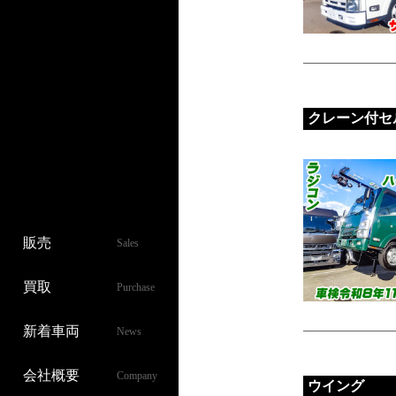
クレーン付セ
販売
Sales
買取
Purchase
新着車両
News
会社概要
Company
ウイング