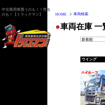
中古商用車買うのも！！売る
車両検索
HOME
のも！【トラックマン】
●
車両在庫 一
ウイング