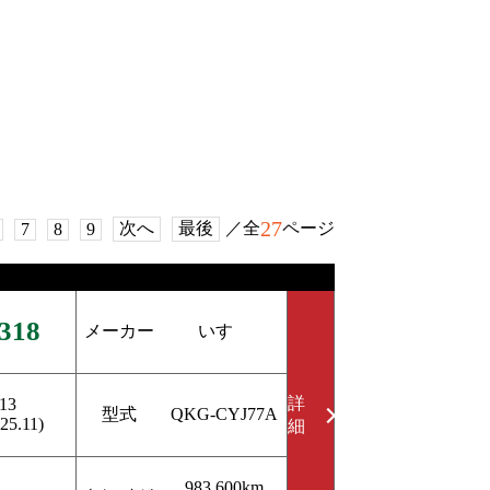
27
次へ
最後
／全
ページ
7
8
9
318
メーカー
いすゞ
詳
13
型式
QKG-CYJ77A
25.11)
細
983,600km