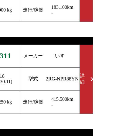
183,100km
走行/稼働
000 kg
-
311
メーカー
いすゞ
詳
18
型式
2RG-NPR88YN
30.11)
細
415,500km
走行/稼働
250 kg
-