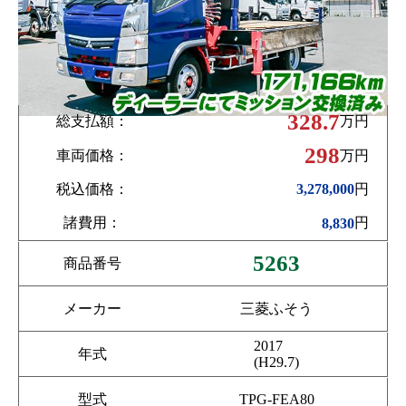
328.7
総支払額：
万円
298
車両価格：
万円
税込価格：
円
3,278,000
諸費用：
円
8,830
5263
商品番号
メーカー
三菱ふそう
2017
年式
(H29.7)
型式
TPG-FEA80