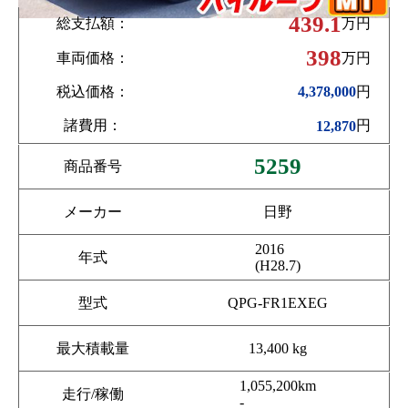
439.1
総支払額：
万円
398
車両価格：
万円
税込価格：
円
4,378,000
諸費用：
円
12,870
5259
商品番号
メーカー
日野
2016
年式
(H28.7)
型式
QPG-FR1EXEG
最大積載量
13,400 kg
1,055,200km
走行/稼働
-