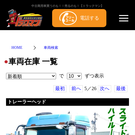
中古商用車買うのも！！売るのも！【トラックマン】
電話する
HOME
車両検索
車両在庫 一覧
●
で
ずつ表示
最初
前へ
5／26
次へ
最後
トレーラーヘッド