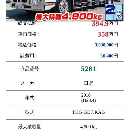
394.9
総支払額：
万円
358
車両価格：
万円
税込価格：
円
3,938,000
諸費用：
円
10,400
5261
商品番号
メーカー
日野
2016
年式
(H28.4)
型式
TKG-GD7JKAG
最大積載量
4,900 kg