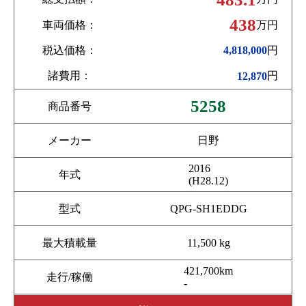
438
車両価格：
万円
税込価格：
円
4,818,000
諸費用：
円
12,870
5258
商品番号
メーカー
日野
2016
年式
(H28.12)
型式
QPG-SH1EDDG
最大積載量
11,500 kg
421,700km
走行/稼働
-