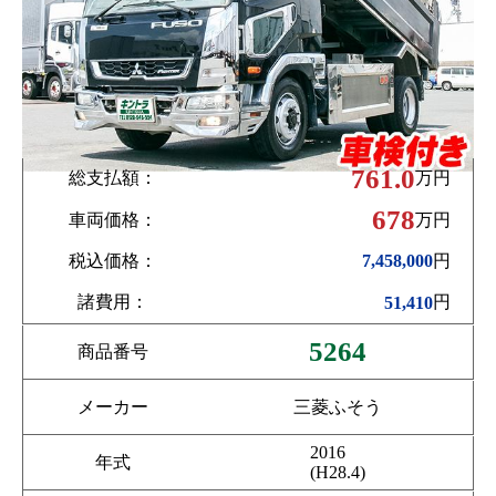
761.0
総支払額：
万円
678
車両価格：
万円
税込価格：
円
7,458,000
諸費用：
円
51,410
5264
商品番号
メーカー
三菱ふそう
2016
年式
(H28.4)