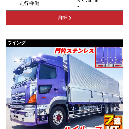
619,700km
走行/稼働
-
詳細
ウイング