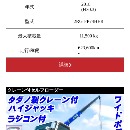
2018
年式
(H30.3)
型式
2RG-FP74HER
最大積載量
11,500 kg
623,600km
走行/稼働
-
詳細
クレーン付セルフローダー