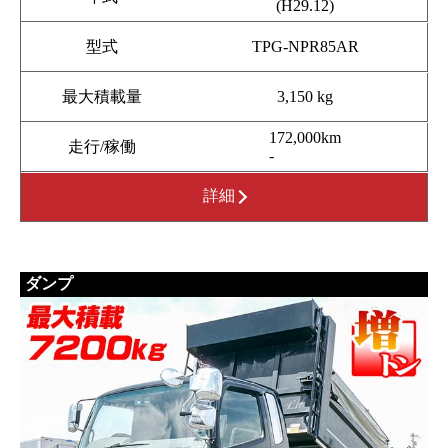
(H29.12)
型式
TPG-NPR85AR
最大積載量
3,150 kg
172,000km
走行/稼働
-
詳細
ダンプ