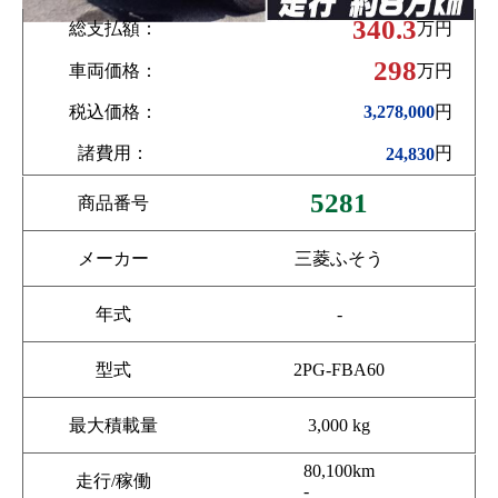
340.3
総支払額：
万円
298
車両価格：
万円
税込価格：
円
3,278,000
諸費用：
円
24,830
5281
商品番号
メーカー
三菱ふそう
年式
-
型式
2PG-FBA60
最大積載量
3,000 kg
80,100km
走行/稼働
-