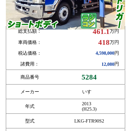
461.1
総支払額：
万円
418
車両価格：
万円
税込価格：
円
4,598,000
諸費用：
円
12,080
5284
商品番号
メーカー
いすゞ
2013
年式
(H25.3)
型式
LKG-FTR90S2