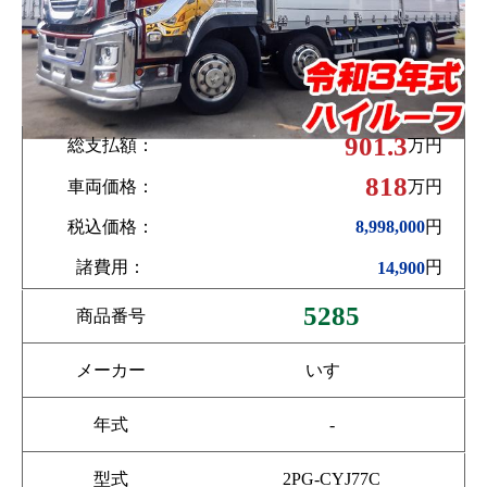
901.3
総支払額：
万円
818
車両価格：
万円
税込価格：
円
8,998,000
諸費用：
円
14,900
5285
商品番号
メーカー
いすゞ
年式
-
型式
2PG-CYJ77C