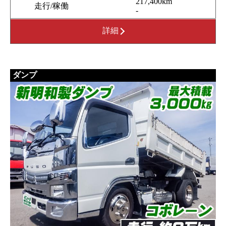
217,400km
走行/稼働
-
詳細
ダンプ