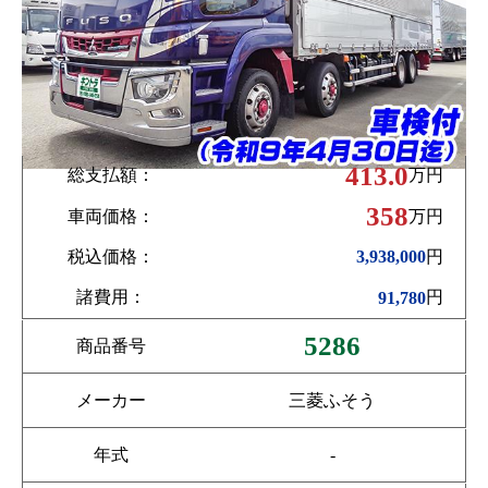
413.0
総支払額：
万円
358
車両価格：
万円
税込価格：
円
3,938,000
諸費用：
円
91,780
5286
商品番号
メーカー
三菱ふそう
年式
-