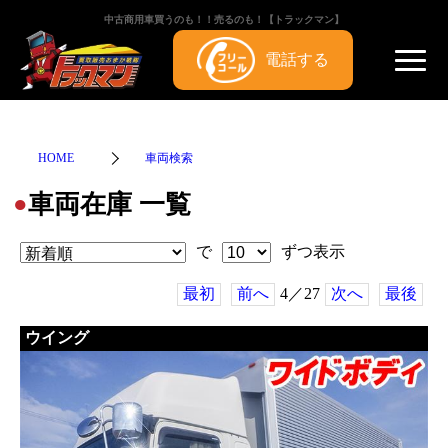
中古商用車買うのも！！売るのも！【トラックマン】
電話する
HOME
車両検索
車両在庫 一覧
●
で
ずつ表示
最初
前へ
4／27
次へ
最後
ウイング