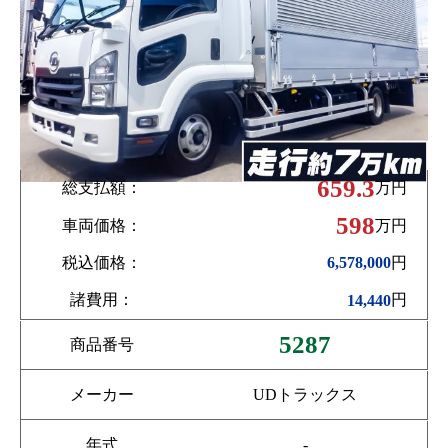
659.3
総支払額：
万円
598
車両価格：
万円
税込価格：
円
6,578,000
諸費用：
円
14,440
5287
商品番号
メーカー
UDトラックス
年式
-