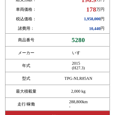
178
車両価格：
万円
税込価格：
円
1,958,000
諸費用：
円
10,440
5280
商品番号
メーカー
いすゞ
2015
年式
(H27.3)
型式
TPG-NLR85AN
最大積載量
2,000 kg
288,800km
走行/稼働
-