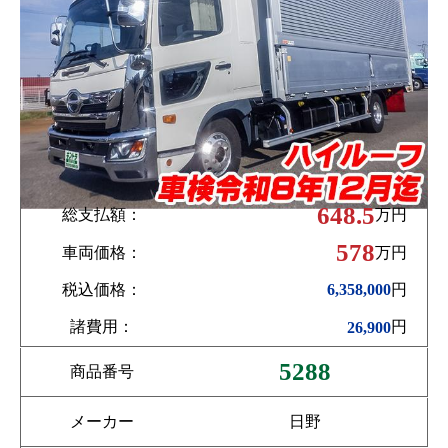
648.5
総支払額：
万円
578
車両価格：
万円
税込価格：
円
6,358,000
諸費用：
円
26,900
5288
商品番号
メーカー
日野