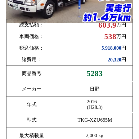
603.9
総支払額：
万円
538
車両価格：
万円
税込価格：
円
5,918,000
諸費用：
円
20,320
5283
商品番号
メーカー
日野
2016
年式
(H28.3)
型式
TKG-XZU655M
最大積載量
2,000 kg