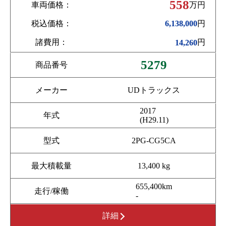
558
車両価格：
万円
税込価格：
円
6,138,000
諸費用：
円
14,260
5279
商品番号
メーカー
UDトラックス
2017
年式
(H29.11)
型式
2PG-CG5CA
最大積載量
13,400 kg
655,400km
走行/稼働
-
詳細