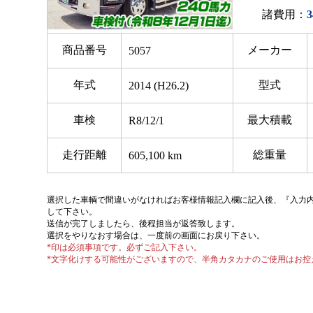
諸費用：
3
商品番号
メーカー
5057
年式
型式
2014 (H26.2)
車検
最大積載
R8/12/1
走行距離
総重量
605,100 km
選択した車輌で間違いがなければお客様情報記入欄に記入後、『入力
して下さい。
送信が完了しましたら、後程担当が返答致します。
選択をやりなおす場合は、一度前の画面にお戻り下さい。
*印は必須事項です。必ずご記入下さい。
*文字化けする可能性がございますので、半角カタカナのご使用はお控