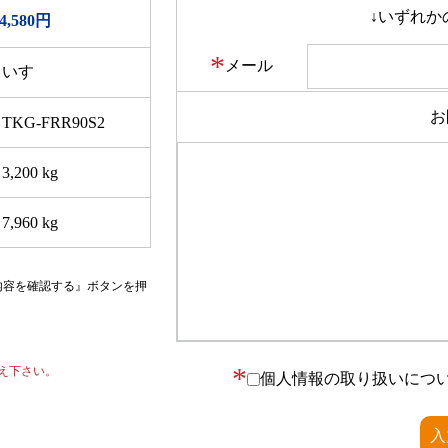
↓いずれか
4,580円
*
メール
いすゞ
お
TKG-FRR90S2
3,200 kg
7,960 kg
内容を確認する』ボタンを押
*
え下さい。
個人情報の取り扱いにつ
入