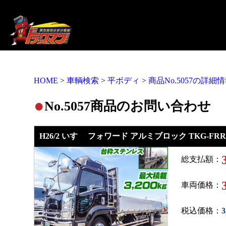
HOME
>
車輌検索
>
平ボディ
>
商品No.5057の詳細
●
No.5057商品のお問い合わせ
H26/2 いすゞ フォワード アルミブロック TKG-FRR9
総支払額：
車両価格：
税込価格：
3