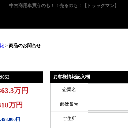
中古商用車買うのも！！売るのも！【トラックマン】
情報
>
商品のお問合せ
お客様情報記入欄
0S2
363.3万円
企業名
318万円
郵便番号
ご住所
,498,000円