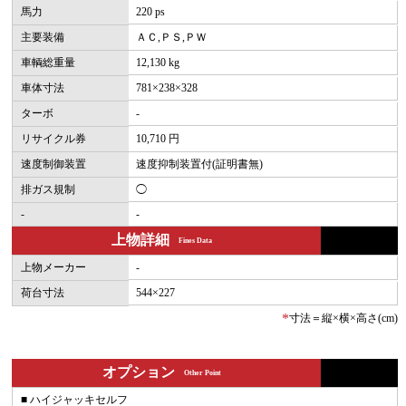
馬力
220 ps
主要装備
ＡＣ,ＰＳ,ＰＷ
車輌総重量
12,130 kg
車体寸法
781×238×328
ターボ
-
リサイクル券
10,710 円
速度制御装置
速度抑制装置付(証明書無)
排ガス規制
◯
-
-
上物詳細
Fines Data
上物メーカー
-
荷台寸法
544×227
*
寸法＝縦×横×高さ(cm)
オプション
Other Point
■ ハイジャッキセルフ