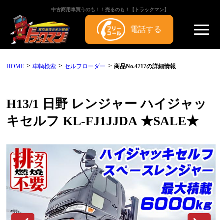
中古商用車買うのも！！売るのも！【トラックマン】
電話する
>
>
>
HOME
車輌検索
セルフローダー
商品No.4717の詳細情報
H13/1 日野 レンジャー ハイジャッ
キセルフ KL-FJ1JJDA ★SALE★