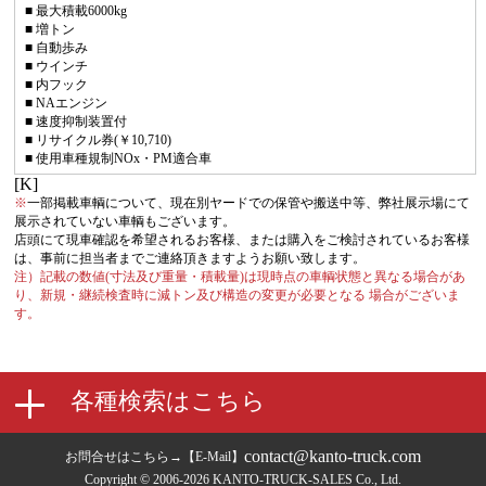
■ 最大積載6000kg
■ 増トン
■ 自動歩み
■ ウインチ
■ 内フック
■ NAエンジン
■ 速度抑制装置付
■ リサイクル券(￥10,710)
■ 使用車種規制NOx・PM適合車
[K]
※
一部掲載車輌について、現在別ヤードでの保管や搬送中等、弊社展示場にて
展示されていない車輌もございます。
店頭にて現車確認を希望されるお客様、または購入をご検討されているお客様
は、事前に担当者までご連絡頂きますようお願い致します。
注）記載の数値(寸法及び重量・積載量)は現時点の車輌状態と異なる場合があ
り、新規・継続検査時に減トン及び構造の変更が必要となる 場合がございま
す。
contact@kanto-truck.com
お問合せはこちら→【E-Mail】
Copyright © 2006-2026 KANTO-TRUCK-SALES Co., Ltd.