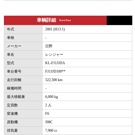
車輌詳細
Truck Data
年式
2001 (H13.1)
車検
-
メーカー
日野
車名
レンジャー
型式
KL-FJ1JJDA
車台番号
FJ1JJD100**
走行距離
522,500 km
稼働時間
-
最大積載量
6,000 kg
定員数
2 人
変速機
F6
原動機
J08C
排気量
7,960 cc