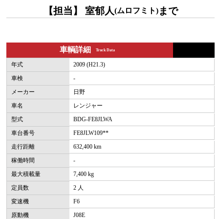
【担当】 室郁人
まで
(ムロフミト)
車輌詳細
Truck Data
年式
2009 (H21.3)
車検
-
メーカー
日野
車名
レンジャー
型式
BDG-FE8JLWA
車台番号
FE8JLW109**
走行距離
632,400 km
稼働時間
-
最大積載量
7,400 kg
定員数
2 人
変速機
F6
原動機
J08E