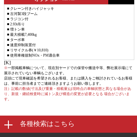
■ クレーン付きハイジャッキ
■ 古河製3段ブーム
■ ラジコン付
■ 2.93t吊り
■ 増トン車
■ 最大積載7,400kg
■ ターボ車
■ 速度抑制装置付
■ リサイクル券(￥10,810)
■ 使用車種規制NOx・PM適合車
[K]
※
一部掲載車輌について、現在別ヤードでの保管や搬送中等、弊社展示場にて
展示されていない車輌もございます。
店頭にて現車確認を希望されるお客様、または購入をご検討されているお客様
は、事前に担当者までご連絡頂きますようお願い致します。
注）記載の数値(寸法及び重量・積載量)は現時点の車輌状態と異なる場合があ
り、新規・継続検査時に減トン及び構造の変更が必要となる 場合がございま
す。