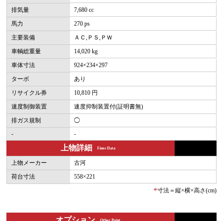
排気量
7,680 cc
馬力
270 ps
主要装備
ＡＣ,ＰＳ,ＰＷ
車輌総重量
14,020 kg
車体寸法
924×234×297
ターボ
あり
リサイクル券
10,810 円
速度制御装置
速度抑制装置付(証明書無)
排ガス規制
◯
-
-
上物詳細
Fines Data
上物メーカー
古河
荷台寸法
558×221
*
寸法＝縦×横×高さ(cm)
オプション
Other Point