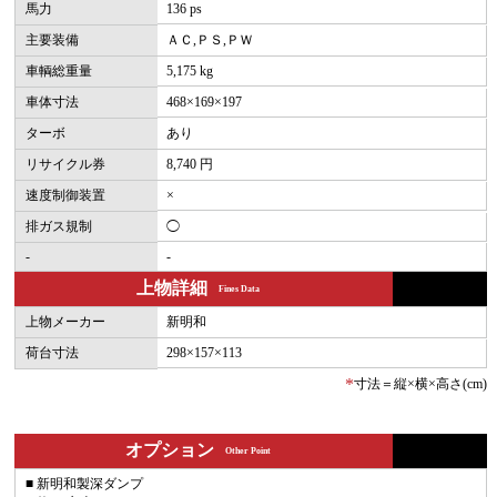
馬力
136 ps
主要装備
ＡＣ,ＰＳ,ＰＷ
車輌総重量
5,175 kg
車体寸法
468×169×197
ターボ
あり
リサイクル券
8,740 円
速度制御装置
×
排ガス規制
◯
-
-
上物詳細
Fines Data
上物メーカー
新明和
荷台寸法
298×157×113
*
寸法＝縦×横×高さ(cm)
オプション
Other Point
■ 新明和製深ダンプ