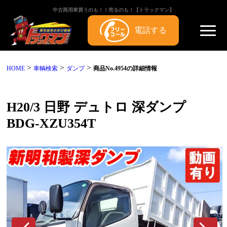
中古商用車買うのも！！売るのも！【トラックマン】
電話する
>
>
>
HOME
車輌検索
ダンプ
商品No.4954の詳細情報
H20/3 日野 デュトロ 深ダンプ
BDG-XZU354T