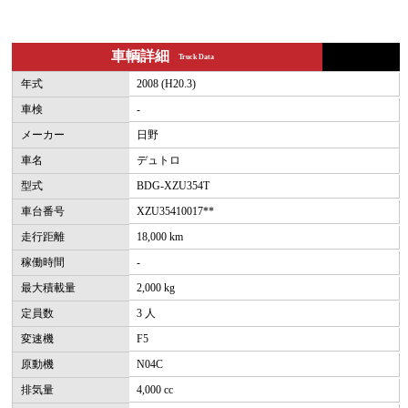
車輌詳細
Truck Data
年式
2008 (H20.3)
車検
-
メーカー
日野
車名
デュトロ
型式
BDG-XZU354T
車台番号
XZU35410017**
走行距離
18,000 km
稼働時間
-
最大積載量
2,000 kg
定員数
3 人
変速機
F5
原動機
N04C
排気量
4,000 cc