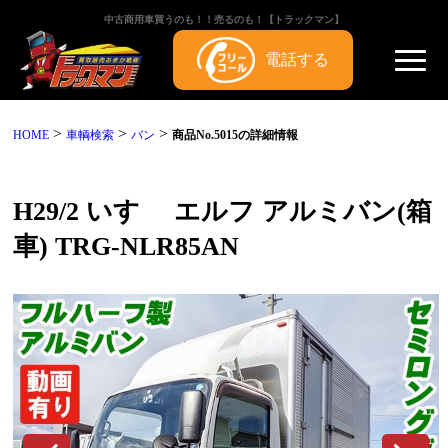
中古商用車買うのも！！売るのも！【トラックマン】
電話する
>
>
>
HOME
車輌検索
バン
商品No.5015の詳細情報
H29/2 いすゞ エルフ アルミバン(箱
車) TRG-NLR85AN