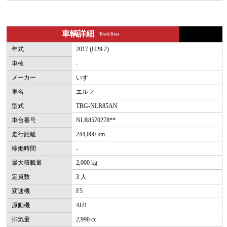
車輌詳細
Truck Data
年式
2017 (H29.2)
車検
-
メーカー
いすゞ
車名
エルフ
型式
TRG-NLR85AN
車台番号
NLR8570278**
走行距離
244,000 km
稼働時間
-
最大積載量
2,000 kg
定員数
3 人
変速機
F5
原動機
4JJ1
排気量
2,990 cc