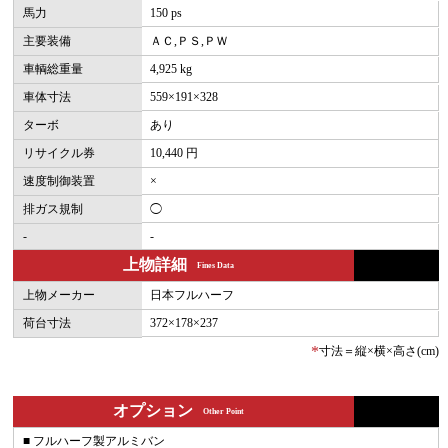
馬力
150 ps
主要装備
ＡＣ,ＰＳ,ＰＷ
車輌総重量
4,925 kg
車体寸法
559×191×328
ターボ
あり
リサイクル券
10,440 円
速度制御装置
×
排ガス規制
◯
-
-
上物詳細
Fines Data
上物メーカー
日本フルハーフ
荷台寸法
372×178×237
*
寸法＝縦×横×高さ(cm)
オプション
Other Point
■ フルハーフ製アルミバン