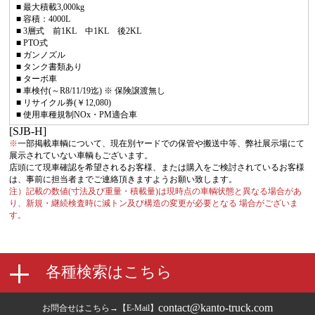
■ 最大積載3,000kg
■ 容積：4000L
■ 3層式 前1KL 中1KL 後2KL
■ PTO式
■ ガンノズル
■ タンク書類あり
■ ターボ車
■ 車検付(～R8/11/19迄) ※ 保険譲渡無し
■ リサイクル券(￥12,080)
■ 使用車種規制NOx・PM適合車
[SJB-H]
※
一部掲載車輌について、現在別ヤードでの保管や搬送中等、弊社展示場にて
展示されていない車輌もございます。
店頭にて現車確認を希望されるお客様、または購入をご検討されているお客様
は、事前に担当者までご連絡頂きますようお願い致します。
注）記載の数値(寸法及び重量・積載量)は現時点の車輌状態と異なる場合があ
り、新規・継続検査時に減トン及び構造の変更が必要となる 場合がございま
す。
contact@kanto-truck.com
お問合せはこちら→【E-Mail】