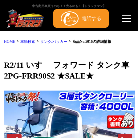
中古商用車買うのも！！売るのも！【トラックマン】
電話する
>
>
>
HOME
車輌検索
タンク/パッカー
商品No.5016の詳細情報
R2/11 いすゞ フォワード タンク車
2PG-FRR90S2 ★SALE★