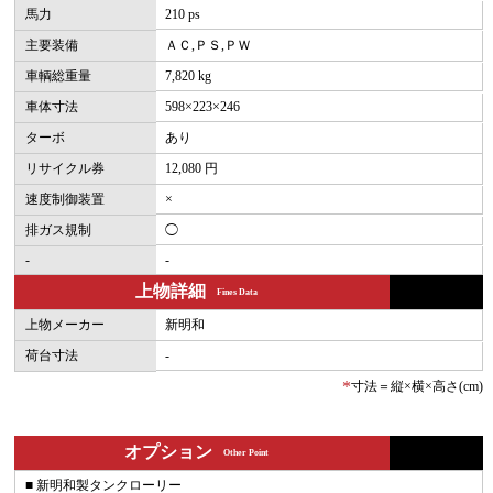
馬力
210 ps
主要装備
ＡＣ,ＰＳ,ＰＷ
車輌総重量
7,820 kg
車体寸法
598×223×246
ターボ
あり
リサイクル券
12,080 円
速度制御装置
×
排ガス規制
◯
-
-
上物詳細
Fines Data
上物メーカー
新明和
荷台寸法
-
*
寸法＝縦×横×高さ(cm)
オプション
Other Point
■ 新明和製タンクローリー