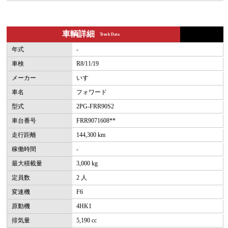
車輌詳細
Truck Data
年式
-
車検
R8/11/19
メーカー
いすゞ
車名
フォワード
型式
2PG-FRR90S2
車台番号
FRR9071608**
走行距離
144,300 km
稼働時間
-
最大積載量
3,000 kg
定員数
2 人
変速機
F6
原動機
4HK1
排気量
5,190 cc