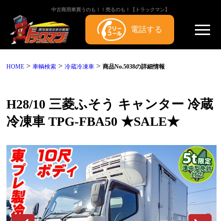
中古商用車買うのも！！売るのも！【トラックマン】
電話する
>
>
>
HOME
車輌検索
冷蔵冷凍車
商品No.5038の詳細情報
H28/10 三菱ふそう キャンター 冷蔵
冷凍車 TPG-FBA50 ★SALE★