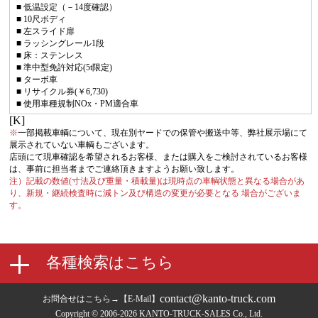
■ 低温設定（－14度確認）
■ 10尺ボディ
■ 左スライド扉
■ ラッシングレール1段
■ 床：ステンレス
■ 準中型免許対応(5t限定)
■ ターボ車
■ リサイクル券(￥6,730)
■ 使用車種規制NOx・PM適合車
[K]
※
一部掲載車輌について、現在別ヤードでの保管や搬送中等、弊社展示場にて
展示されていない車輌もございます。
店頭にて現車確認を希望されるお客様、または購入をご検討されているお客様
は、事前に担当者までご連絡頂きますようお願い致します。
注）記載の数値(寸法及び重量・積載量)は現時点の車輌状態と異なる場合があ
り、新規・継続検査時に減トン及び構造の変更が必要となる 場合がございま
す。
contact@kanto-truck.com
お問合せはこちら→【E-Mail】
Copyright © 2006-2026 KANTO-TRUCK-SALES Co., Ltd.