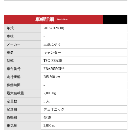
車輌詳細
Truck Data
年式
2016 (H28.10)
車検
-
メーカー
三菱ふそう
車名
キャンター
型式
TPG-FBA50
車台番号
FBA505505**
走行距離
285,500 km
稼働時間
-
最大積載量
2,000 kg
定員数
3 人
変速機
デュオニック
原動機
4P10
排気量
2,990 cc