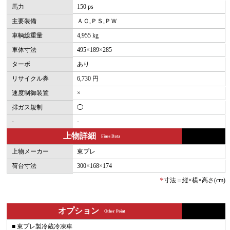
馬力
150 ps
主要装備
ＡＣ,ＰＳ,ＰＷ
車輌総重量
4,955 kg
車体寸法
495×189×285
ターボ
あり
リサイクル券
6,730 円
速度制御装置
×
排ガス規制
◯
-
-
上物詳細
Fines Data
上物メーカー
東プレ
荷台寸法
300×168×174
*
寸法＝縦×横×高さ(cm)
オプション
Other Point
■ 東プレ製冷蔵冷凍車