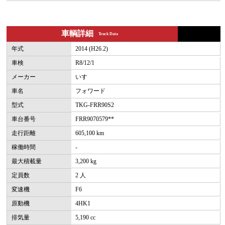
車輌詳細
Truck Data
年式
2014 (H26.2)
車検
R8/12/1
メーカー
いすゞ
車名
フォワード
型式
TKG-FRR90S2
車台番号
FRR9070579**
走行距離
605,100 km
稼働時間
-
最大積載量
3,200 kg
定員数
2 人
変速機
F6
原動機
4HK1
排気量
5,190 cc