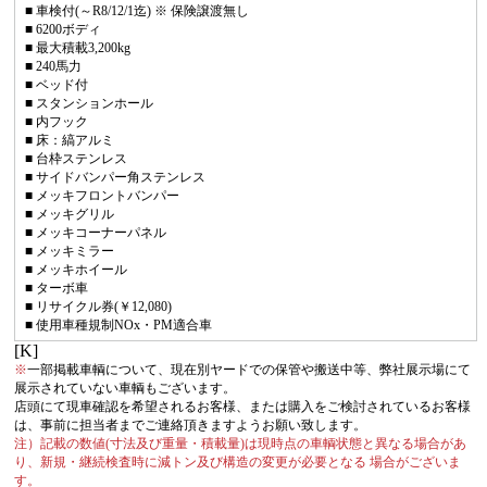
■ 車検付(～R8/12/1迄) ※ 保険譲渡無し
■ 6200ボディ
■ 最大積載3,200kg
■ 240馬力
■ ベッド付
■ スタンションホール
■ 内フック
■ 床：縞アルミ
■ 台枠ステンレス
■ サイドバンパー角ステンレス
■ メッキフロントバンパー
■ メッキグリル
■ メッキコーナーパネル
■ メッキミラー
■ メッキホイール
■ ターボ車
■ リサイクル券(￥12,080)
■ 使用車種規制NOx・PM適合車
[K]
※
一部掲載車輌について、現在別ヤードでの保管や搬送中等、弊社展示場にて
展示されていない車輌もございます。
店頭にて現車確認を希望されるお客様、または購入をご検討されているお客様
は、事前に担当者までご連絡頂きますようお願い致します。
注）記載の数値(寸法及び重量・積載量)は現時点の車輌状態と異なる場合があ
り、新規・継続検査時に減トン及び構造の変更が必要となる 場合がございま
す。