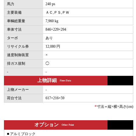
馬力
240 ps
主要装備
ＡＣ,ＰＳ,ＰＷ
車輌総重量
7,960 kg
車体寸法
846×229×294
ターボ
あり
リサイクル券
12,080 円
速度制御装置
×
排ガス規制
◯
-
-
上物詳細
Fines Data
上物メーカー
-
荷台寸法
617×216×59
*
寸法＝縦×横×高さ(cm)
オプション
Other Point
■ アルミブロック