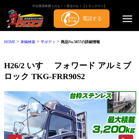
中古商用車買うのも！！売るのも！【トラックマン】
電話する
>
>
>
HOME
車輌検索
平ボディ
商品No.5057の詳細情報
H26/2 いすゞ フォワード アルミブ
ロック TKG-FRR90S2