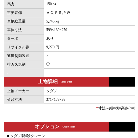
馬力
150 ps
主要装備
ＡＣ,ＰＳ,ＰＷ
車輌総重量
5,745 kg
車体寸法
599×189×270
ターボ
あり
リサイクル券
9,270 円
速度制御装置
×
排ガス規制
◯
-
-
上物詳細
Fines Data
上物メーカー
タダノ
荷台寸法
371×178×38
*
寸法＝縦×横×高さ(cm)
オプション
Other Point
■ タダノ製4段クレーン