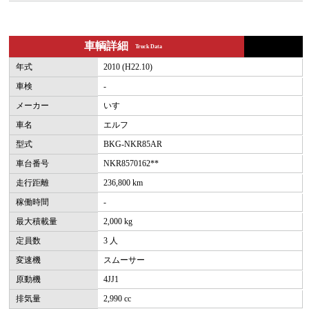
車輌詳細
Truck Data
年式
2010 (H22.10)
車検
-
メーカー
いすゞ
車名
エルフ
型式
BKG-NKR85AR
車台番号
NKR8570162**
走行距離
236,800 km
稼働時間
-
最大積載量
2,000 kg
定員数
3 人
変速機
スムーサー
原動機
4JJ1
排気量
2,990 cc