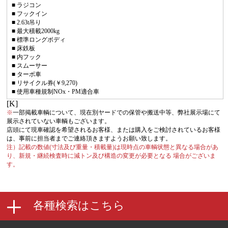
■ ラジコン
■ フックイン
■ 2.63t吊り
■ 最大積載2000kg
■ 標準ロングボディ
■ 床鉄板
■ 内フック
■ スムーサー
■ ターボ車
■ リサイクル券(￥9,270)
■ 使用車種規制NOx・PM適合車
[K]
※
一部掲載車輌について、現在別ヤードでの保管や搬送中等、弊社展示場にて
展示されていない車輌もございます。
店頭にて現車確認を希望されるお客様、または購入をご検討されているお客様
は、事前に担当者までご連絡頂きますようお願い致します。
注）記載の数値(寸法及び重量・積載量)は現時点の車輌状態と異なる場合があ
り、新規・継続検査時に減トン及び構造の変更が必要となる 場合がございま
す。