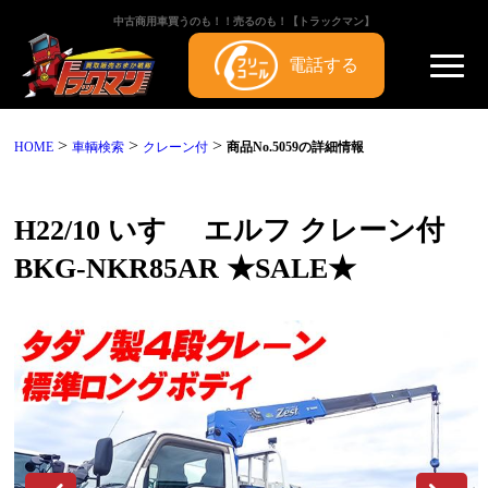
中古商用車買うのも！！売るのも！【トラックマン】
電話する
>
>
>
HOME
車輌検索
クレーン付
商品No.5059の詳細情報
H22/10 いすゞ エルフ クレーン付
BKG-NKR85AR ★SALE★