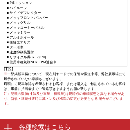
■ 7速ミッション
■ ハイルーフ
■ サイドデフレクター
■ メッキフロントバンパー
■ メッキグリル
■ メッキコーナーパネル
■ メッキミラー
■ アルミホイール
■ 後輪エアサス
■ ターボ車
■ 速度抑制装置付
■ リサイクル券(￥12,870)
■ 使用車種規制NOx・PM適合車
[TK]
※
一部掲載車輌について、現在別ヤードでの保管や搬送中等、弊社展示場にて
展示されていない車輌もございます。
店頭にて現車確認を希望されるお客様、または購入をご検討されているお客様
は、事前に担当者までご連絡頂きますようお願い致します。
注）記載の数値(寸法及び重量・積載量)は現時点の車輌状態と異なる場合があ
り、新規・継続検査時に減トン及び構造の変更が必要となる 場合がございま
す。