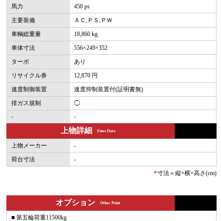
馬力
450 ps
主要装備
ＡＣ,ＰＳ,ＰＷ
車輌総重量
18,860 kg
車体寸法
556×249×352
ターボ
あり
リサイクル券
12,870 円
速度制御装置
速度抑制装置付(証明書無)
排ガス規制
◯
-
-
上物詳細
Fines Data
上物メーカー
-
荷台寸法
-
*
寸法＝縦×横×高さ(cm)
オプション
Other Point
■ 第五輪荷重11500kg