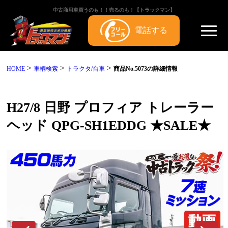
中古商用車買うのも！！売るのも！【トラックマン】
電話する
>
>
>
HOME
車輌検索
トラクタ/台車
商品No.5073の詳細情報
H27/8 日野 プロフィア トレーラー
ヘッド QPG-SH1EDDG ★SALE★