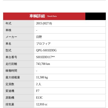
車輌詳細
Truck Data
年式
2015 (H27.8)
車検
-
メーカー
日野
車名
プロフィア
型式
QPG-SH1EDDG
車台番号
SH1EDD117**
走行距離
743,700 km
稼働時間
-
最大積載量
11,500 kg
定員数
2 人
変速機
F7
原動機
E13C
排気量
12,910 cc