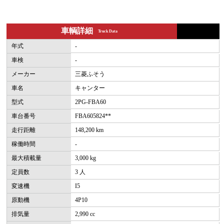
車輌詳細
Truck Data
年式
-
車検
-
メーカー
三菱ふそう
車名
キャンター
型式
2PG-FBA60
車台番号
FBA605824**
走行距離
148,200 km
稼働時間
-
最大積載量
3,000 kg
定員数
3 人
変速機
I5
原動機
4P10
排気量
2,990 cc