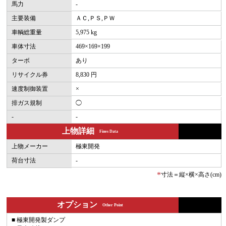
馬力
-
主要装備
ＡＣ,ＰＳ,ＰＷ
車輌総重量
5,975 kg
車体寸法
469×169×199
ターボ
あり
リサイクル券
8,830 円
速度制御装置
×
排ガス規制
◯
-
-
上物詳細
Fines Data
上物メーカー
極東開発
荷台寸法
-
*
寸法＝縦×横×高さ(cm)
オプション
Other Point
■ 極東開発製ダンプ