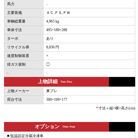
馬力
-
主要装備
ＡＣ,ＰＳ,ＰＷ
車輌総重量
4,965 kg
車体寸法
495×189×288
ターボ
あり
リサイクル券
8,830 円
速度制御装置
×
排ガス規制
◯
-
-
上物詳細
Fines Data
上物メーカー
東プレ
荷台寸法
300×169×177
*
寸法＝縦×横×高さ(cm)
オプション
Other Point
■ 低温設定冷蔵冷凍車