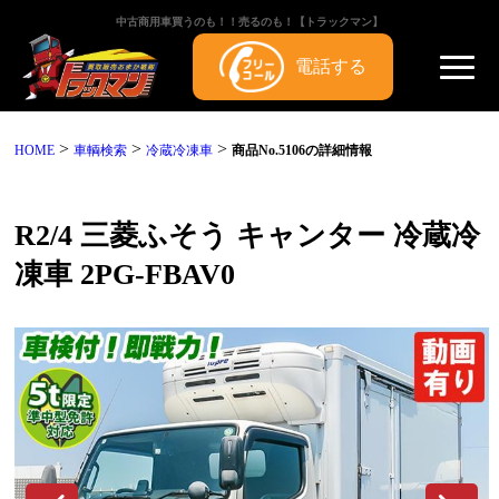
中古商用車買うのも！！売るのも！【トラックマン】
電話する
>
>
>
HOME
車輌検索
冷蔵冷凍車
商品No.5106の詳細情報
R2/4 三菱ふそう キャンター 冷蔵冷
凍車 2PG-FBAV0