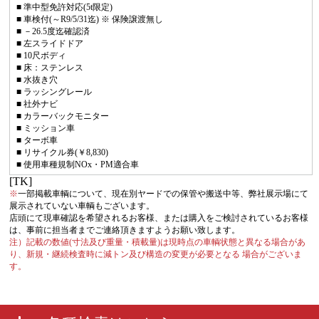
■ 準中型免許対応(5t限定)
■ 車検付(～R9/5/31迄) ※ 保険譲渡無し
■ －26.5度迄確認済
■ 左スライドドア
■ 10尺ボディ
■ 床：ステンレス
■ 水抜き穴
■ ラッシングレール
■ 社外ナビ
■ カラーバックモニター
■ ミッション車
■ ターボ車
■ リサイクル券(￥8,830)
■ 使用車種規制NOx・PM適合車
[TK]
※
一部掲載車輌について、現在別ヤードでの保管や搬送中等、弊社展示場にて
展示されていない車輌もございます。
店頭にて現車確認を希望されるお客様、または購入をご検討されているお客様
は、事前に担当者までご連絡頂きますようお願い致します。
注）記載の数値(寸法及び重量・積載量)は現時点の車輌状態と異なる場合があ
り、新規・継続検査時に減トン及び構造の変更が必要となる 場合がございま
す。