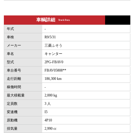
車輌詳細
Truck Data
年式
-
車検
R9/5/31
メーカー
三菱ふそう
車名
キャンター
型式
2PG-FBAV0
車台番号
FBAV05808**
走行距離
186,300 km
稼働時間
-
最大積載量
2,000 kg
定員数
3 人
変速機
I5
原動機
4P10
排気量
2,990 cc