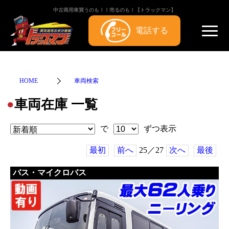
中古商用車買うのも！！売るのも！【トラックマン】
電話する
HOME
車両検索
車両在庫 一覧
●
で
ずつ表示
最初
前へ
25／27
次へ
最後
バス・マイクロバス