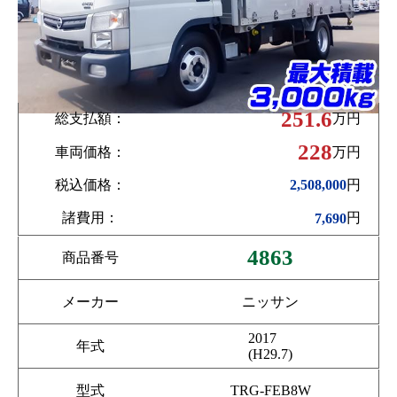
251.6
総支払額：
万円
228
車両価格：
万円
税込価格：
円
2,508,000
諸費用：
円
7,690
4863
商品番号
メーカー
ニッサン
2017
年式
(H29.7)
型式
TRG-FEB8W