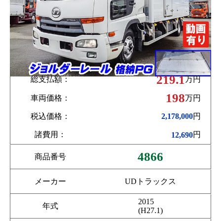
219.1
総支払額：
万円
198
車両価格：
万円
税込価格：
円
2,178,000
諸費用：
円
12,690
4866
商品番号
メーカー
UDトラックス
2015
年式
(H27.1)