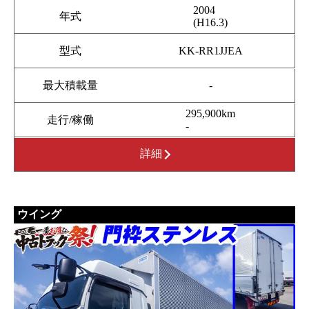
2004
年式
(H16.3)
型式
KK-RR1JJEA
最大積載量
-
295,900km
走行/稼働
-
詳細
ウイング