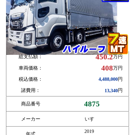
450.2
総支払額：
万円
408
車両価格：
万円
税込価格：
円
4,488,000
諸費用：
円
13,340
4875
商品番号
メーカー
いすゞ
2019
年式