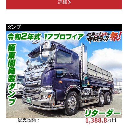
詳細
ダンプ
1,388.8
総支払額：
万円