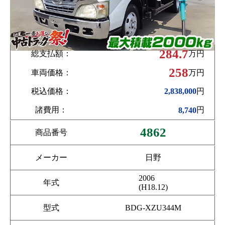
284.7
総支払額：
万円
258
車両価格：
万円
税込価格：
円
2,838,000
諸費用：
円
8,740
4862
商品番号
メーカー
日野
2006
年式
(H18.12)
型式
BDG-XZU344M