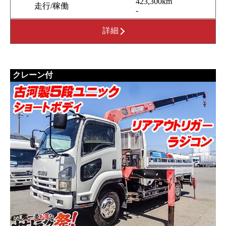
423,300km
走行/稼働
-
詳細
クレーン付