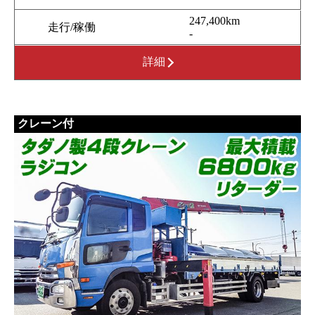
247,400km
走行/稼働
-
詳細
クレーン付