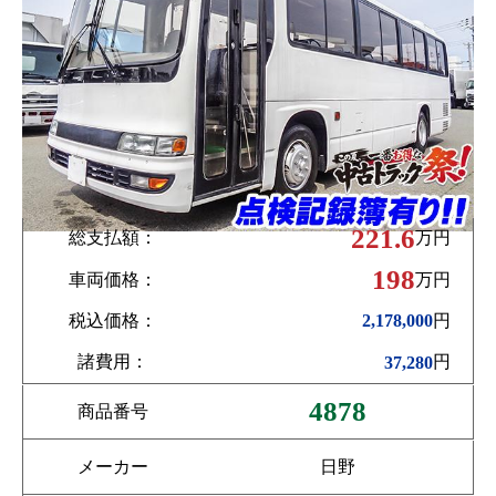
221.6
総支払額：
万円
198
車両価格：
万円
税込価格：
円
2,178,000
諸費用：
円
37,280
4878
商品番号
メーカー
日野