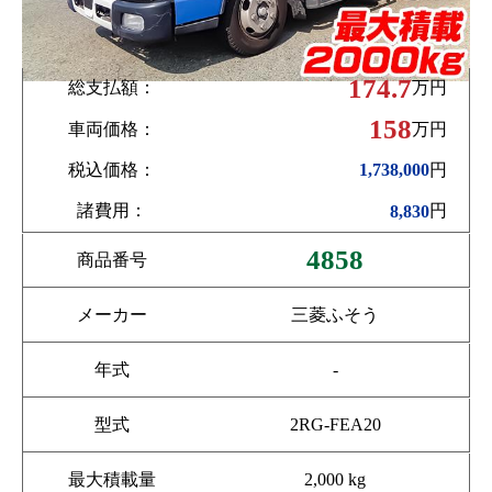
174.7
総支払額：
万円
158
車両価格：
万円
税込価格：
円
1,738,000
諸費用：
円
8,830
4858
商品番号
メーカー
三菱ふそう
年式
-
型式
2RG-FEA20
最大積載量
2,000 kg