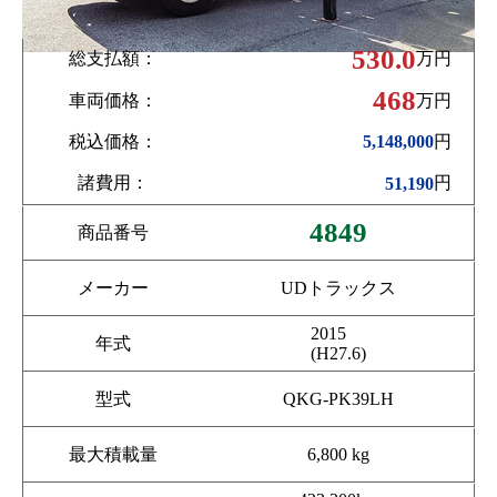
530.0
総支払額：
万円
468
車両価格：
万円
税込価格：
円
5,148,000
諸費用：
円
51,190
4849
商品番号
メーカー
UDトラックス
2015
年式
(H27.6)
型式
QKG-PK39LH
最大積載量
6,800 kg