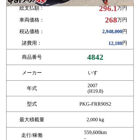
296.1
総支払額：
万円
268
車両価格：
万円
税込価格：
円
2,948,000
諸費用：
円
12,180
4842
商品番号
メーカー
いすゞ
2007
年式
(H19.8)
型式
PKG-FRR90S2
最大積載量
2,000 kg
559,600km
走行/稼働
-