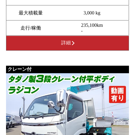
最大積載量
3,000 kg
235,100km
走行/稼働
-
詳細
クレーン付