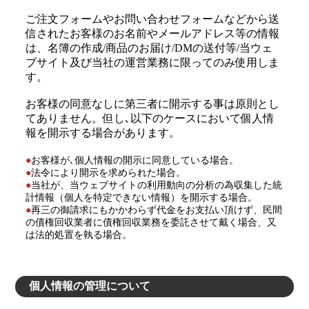
ご注文フォームやお問い合わせフォームなどから送
信されたお客様のお名前やメールアドレス等の情報
は、名簿の作成/商品のお届け/DMの送付等/当ウェ
ブサイト及び当社の運営業務に限ってのみ使用しま
す。
お客様の同意なしに第三者に開示する事は原則とし
てありません。但し､以下のケースにおいて個人情
報を開示する場合があります。
●
お客様が､個人情報の開示に同意している場合。
●
法令により開示を求められた場合。
●
当社が、当ウェブサイトの利用動向の分析の為収集した統
計情報（個人を特定できない情報）を開示する場合。
●
再三の御請求にもかかわらず代金をお支払い頂けず、民間
の債権回収業者に債権回収業務を委託させて戴く場合、又
は法的処置を執る場合。
個人情報の管理について