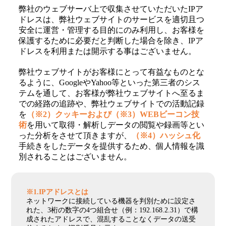
弊社のウェブサーバ上で収集させていただいたIPア
ドレスは、弊社ウェブサイトのサービスを適切且つ
安全に運営・管理する目的にのみ利用し、お客様を
保護するために必要だと判断した場合を除き、IPア
ドレスを利用または開示する事はございません。
弊社ウェブサイトがお客様にとって有益なものとな
るように、GoogleやYahoo等といった第三者のシス
テムを通して、お客様が弊社ウェブサイトへ至るま
での経路の追跡や、弊社ウェブサイトでの活動記録
を
（※2）クッキーおよび
（※3）WEBビーコン技
術
を用いて取得・解析しデータの閲覧や録画等とい
った分析をさせて頂きますが、
（※4）ハッシュ化
手続きをしたデータを提供するため、個人情報を識
別されることはございません。
※1.IPアドレスとは
ネットワークに接続している機器を判別ために設定さ
れた、3桁の数字の4つ組合せ（例：192.168.2.31）で構
成されたアドレスで、混乱することなくデータの送受