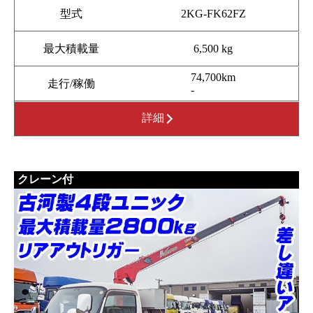
型式
2KG-FK62FZ
最大積載量
6,500 kg
74,700km
走行/稼働
-
詳細
クレーン付