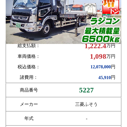
1,222.4
総支払額：
万円
1,098
車両価格：
万円
税込価格：
円
12,078,000
諸費用：
円
45,910
5227
商品番号
メーカー
三菱ふそう
年式
-