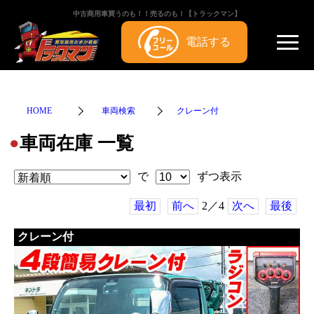
中古商用車買うのも！！売るのも！【トラックマン】
電話する
HOME
車両検索
クレーン付
車両在庫 一覧
●
で
ずつ表示
最初
前へ
2／4
次へ
最後
クレーン付