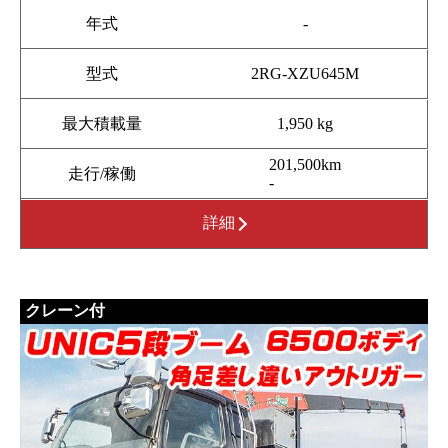
年式
-
型式
2RG-XZU645M
最大積載量
1,950 kg
201,500km
走行/稼働
-
詳細
クレーン付