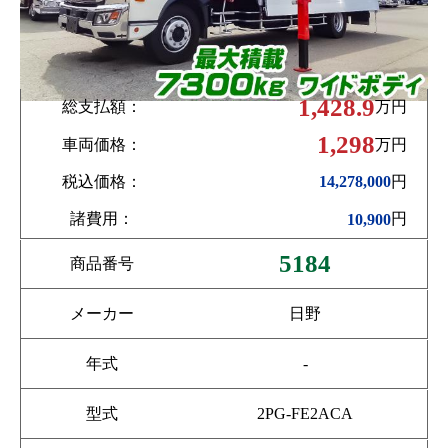
1,428.9
総支払額：
万円
1,298
車両価格：
万円
税込価格：
円
14,278,000
諸費用：
円
10,900
5184
商品番号
メーカー
日野
年式
-
型式
2PG-FE2ACA