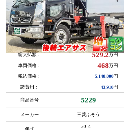
529.2
総支払額：
万円
468
車両価格：
万円
税込価格：
円
5,148,000
諸費用：
円
43,910
5229
商品番号
メーカー
三菱ふそう
2014
年式