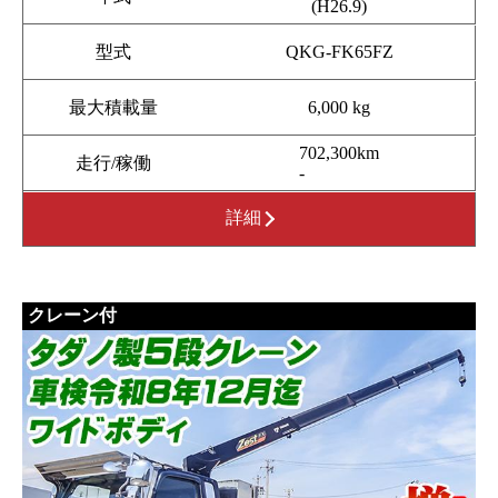
(H26.9)
型式
QKG-FK65FZ
最大積載量
6,000 kg
702,300km
走行/稼働
-
詳細
クレーン付