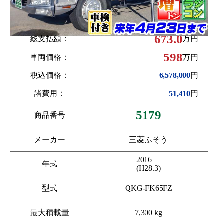
673.0
総支払額：
万円
598
車両価格：
万円
税込価格：
円
6,578,000
諸費用：
円
51,410
5179
商品番号
メーカー
三菱ふそう
2016
年式
(H28.3)
型式
QKG-FK65FZ
最大積載量
7,300 kg