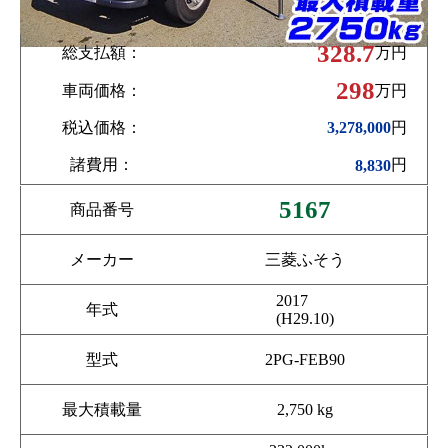
328.7
総支払額：
万円
298
車両価格：
万円
税込価格：
円
3,278,000
諸費用：
円
8,830
5167
商品番号
メーカー
三菱ふそう
2017
年式
(H29.10)
型式
2PG-FEB90
最大積載量
2,750 kg