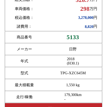
298
車両価格：
万円
税込価格：
円
3,278,000
諸費用：
円
8,820
5133
商品番号
メーカー
日野
2018
年式
(H30.1)
型式
TPG-XZC645M
最大積載量
1,550 kg
179,300km
走行/稼働
-