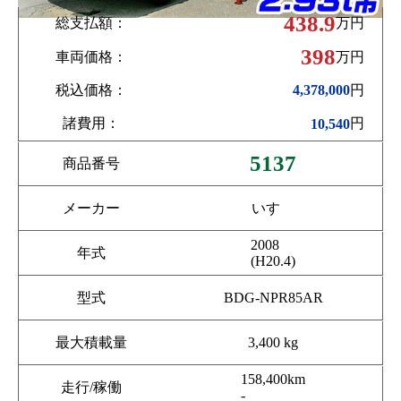
438.9
総支払額：
万円
398
車両価格：
万円
税込価格：
円
4,378,000
諸費用：
円
10,540
5137
商品番号
メーカー
いすゞ
2008
年式
(H20.4)
型式
BDG-NPR85AR
最大積載量
3,400 kg
158,400km
走行/稼働
-