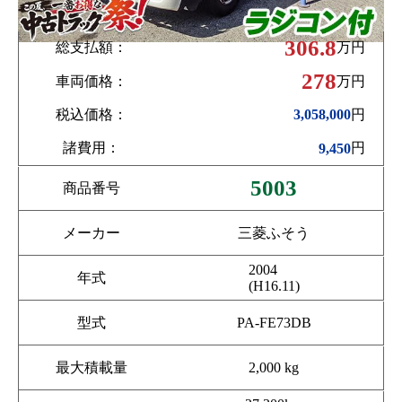
306.8
総支払額：
万円
278
車両価格：
万円
税込価格：
円
3,058,000
諸費用：
円
9,450
5003
商品番号
メーカー
三菱ふそう
2004
年式
(H16.11)
型式
PA-FE73DB
最大積載量
2,000 kg