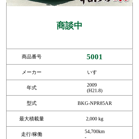
商談中
5001
商品番号
メーカー
いすゞ
2009
年式
(H21.8)
型式
BKG-NPR85AR
最大積載量
2,000 kg
54,700km
走行/稼働
-