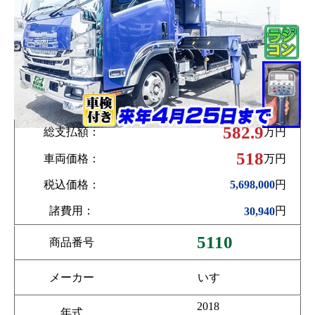
582.9
総支払額：
万円
518
車両価格：
万円
税込価格：
円
5,698,000
諸費用：
円
30,940
5110
商品番号
メーカー
いすゞ
2018
年式