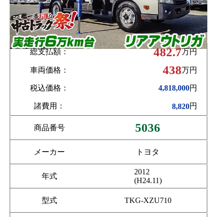
482.7
総支払額：
万円
438
車両価格：
万円
税込価格：
円
4,818,000
諸費用：
円
8,820
5036
商品番号
メーカー
トヨタ
2012
年式
(H24.11)
型式
TKG-XZU710