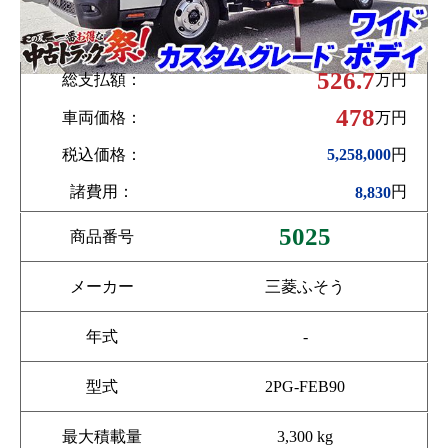
526.7
総支払額：
万円
478
車両価格：
万円
税込価格：
円
5,258,000
諸費用：
円
8,830
5025
商品番号
メーカー
三菱ふそう
年式
-
型式
2PG-FEB90
最大積載量
3,300 kg