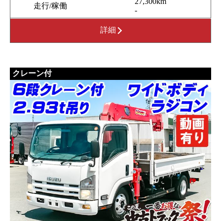
27,300km
走行/稼働
-
詳細
クレーン付