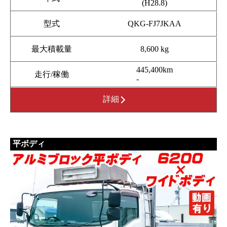
(H28.8)
型式
QKG-FJ7JKAA
最大積載量
8,600 kg
445,400km
走行/稼働
-
詳細
平ボディ