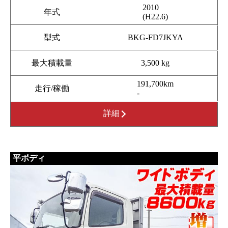
2010
年式
(H22.6)
型式
BKG-FD7JKYA
最大積載量
3,500 kg
191,700km
走行/稼働
-
詳細
平ボディ