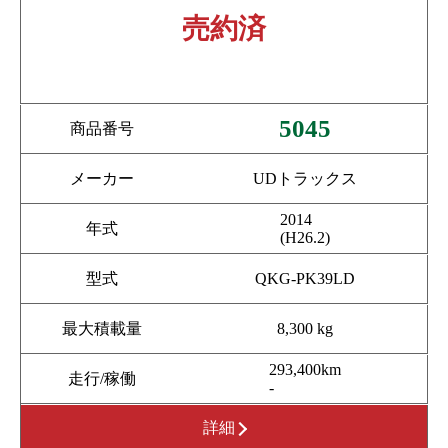
売約済
5045
商品番号
メーカー
UDトラックス
2014
年式
(H26.2)
型式
QKG-PK39LD
最大積載量
8,300 kg
293,400km
走行/稼働
-
詳細