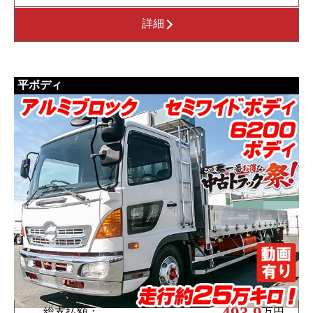
詳細
平ボディ
493.9
総支払額：
万円