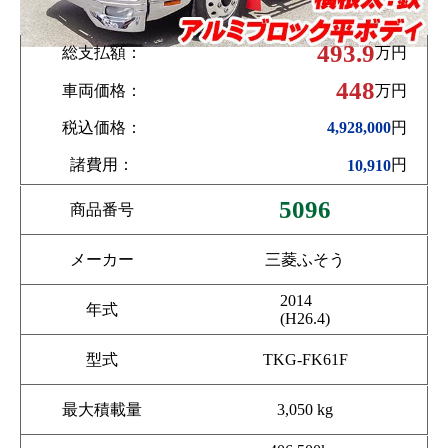
493.9
総支払額：
万円
448
車両価格：
万円
税込価格：
円
4,928,000
諸費用：
円
10,910
5096
商品番号
メーカー
三菱ふそう
2014
年式
(H26.4)
型式
TKG-FK61F
最大積載量
3,050 kg