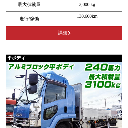
最大積載量
2,000 kg
130,600km
走行/稼働
-
詳細
平ボディ