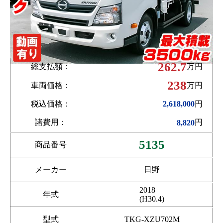
262.7
総支払額：
万円
238
車両価格：
万円
税込価格：
円
2,618,000
諸費用：
円
8,820
5135
商品番号
メーカー
日野
2018
年式
(H30.4)
型式
TKG-XZU702M