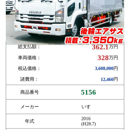
362.1
総支払額：
万円
328
車両価格：
万円
税込価格：
円
3,608,000
諸費用：
円
12,460
5156
商品番号
メーカー
いすゞ
2016
年式
(H28.7)