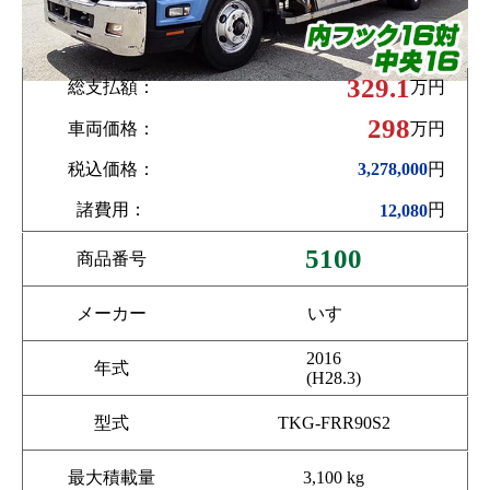
329.1
総支払額：
万円
298
車両価格：
万円
税込価格：
円
3,278,000
諸費用：
円
12,080
5100
商品番号
メーカー
いすゞ
2016
年式
(H28.3)
型式
TKG-FRR90S2
最大積載量
3,100 kg