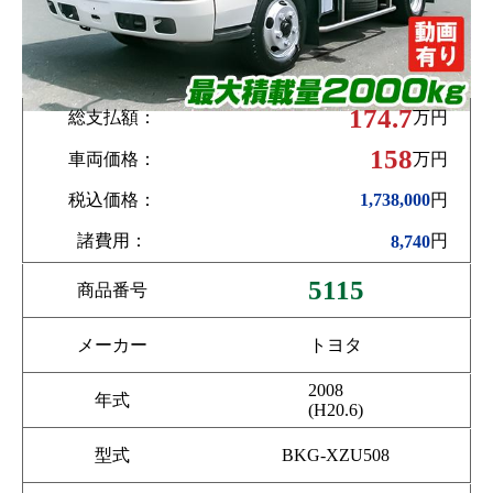
174.7
総支払額：
万円
158
車両価格：
万円
税込価格：
円
1,738,000
諸費用：
円
8,740
5115
商品番号
メーカー
トヨタ
2008
年式
(H20.6)
型式
BKG-XZU508