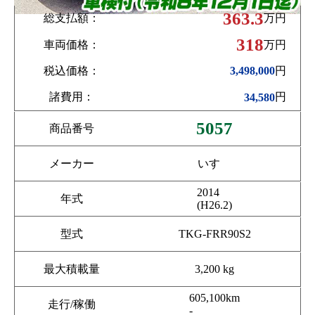
363.3
総支払額：
万円
318
車両価格：
万円
税込価格：
円
3,498,000
諸費用：
円
34,580
5057
商品番号
メーカー
いすゞ
2014
年式
(H26.2)
型式
TKG-FRR90S2
最大積載量
3,200 kg
605,100km
走行/稼働
-