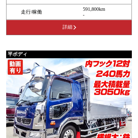
591,800km
走行/稼働
-
詳細
平ボディ