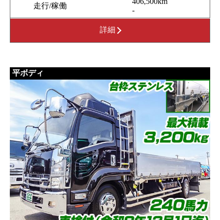
406,500km
走行/稼働
-
詳細
平ボディ