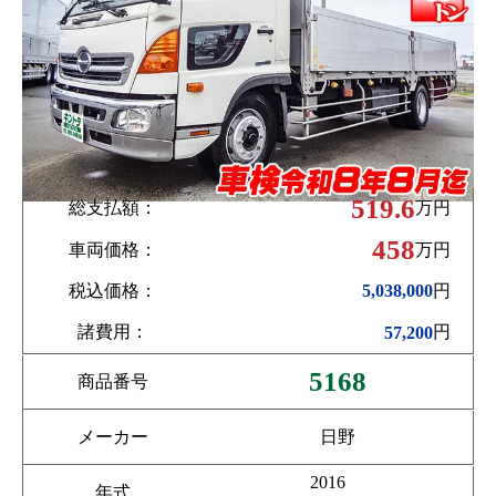
519.6
総支払額：
万円
458
車両価格：
万円
税込価格：
円
5,038,000
諸費用：
円
57,200
5168
商品番号
メーカー
日野
2016
年式