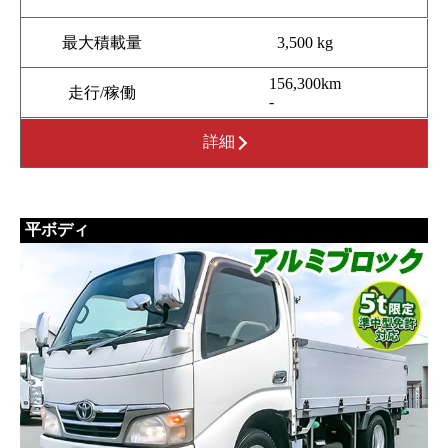
最大積載量
3,500 kg
156,300km
走行/稼働
-
詳細
平ボディ