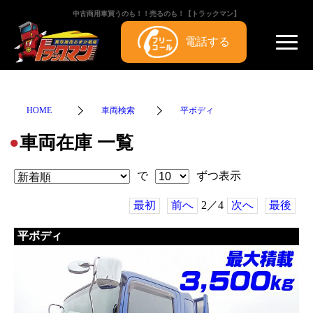
中古商用車買うのも！！売るのも！【トラックマン】
電話する
HOME
車両検索
平ボディ
車両在庫 一覧
●
で
ずつ表示
最初
前へ
2／4
次へ
最後
平ボディ