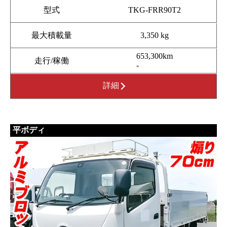
型式
TKG-FRR90T2
最大積載量
3,350 kg
653,300km
走行/稼働
-
詳細
平ボディ