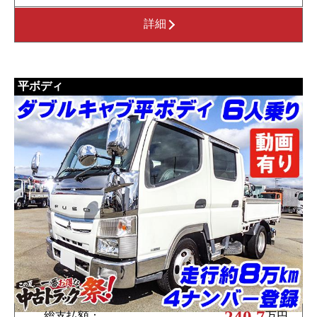
詳細
平ボディ
240.7
総支払額：
万円