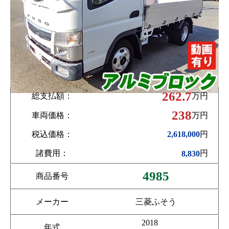
262.7
総支払額：
万円
238
車両価格：
万円
税込価格：
円
2,618,000
諸費用：
円
8,830
4985
商品番号
メーカー
三菱ふそう
2018
年式