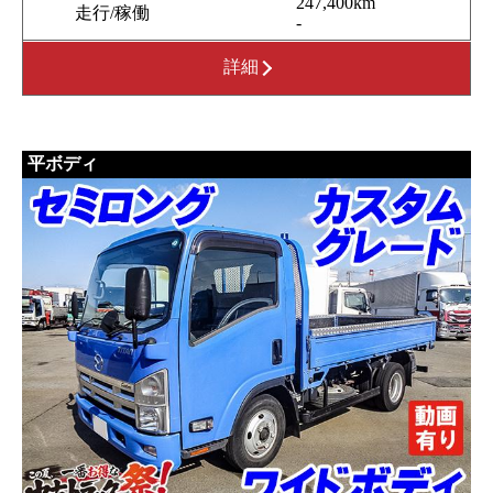
247,400km
走行/稼働
-
詳細
平ボディ