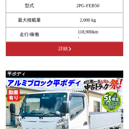
型式
2PG-FEB50
最大積載量
2,000 kg
118,900km
走行/稼働
-
詳細
平ボディ