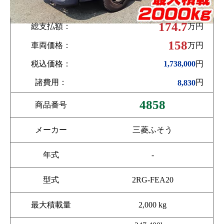
174.7
総支払額：
万円
158
車両価格：
万円
税込価格：
円
1,738,000
諸費用：
円
8,830
4858
商品番号
メーカー
三菱ふそう
年式
-
型式
2RG-FEA20
最大積載量
2,000 kg