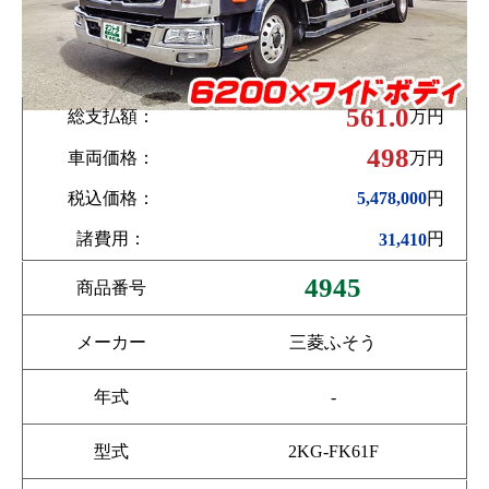
561.0
総支払額：
万円
498
車両価格：
万円
税込価格：
円
5,478,000
諸費用：
円
31,410
4945
商品番号
メーカー
三菱ふそう
年式
-
型式
2KG-FK61F