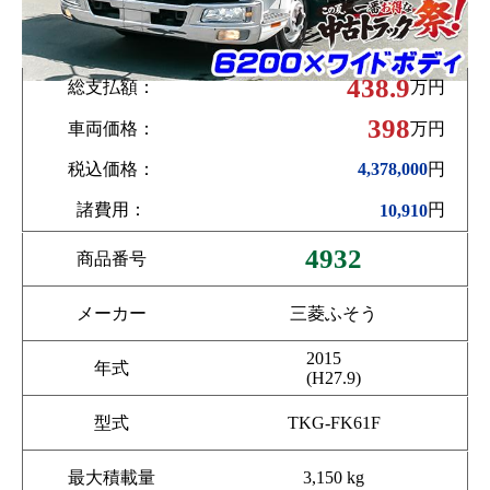
438.9
総支払額：
万円
398
車両価格：
万円
税込価格：
円
4,378,000
諸費用：
円
10,910
4932
商品番号
メーカー
三菱ふそう
2015
年式
(H27.9)
型式
TKG-FK61F
最大積載量
3,150 kg