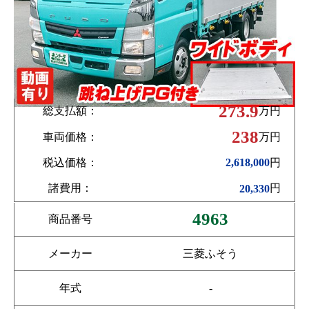
273.9
総支払額：
万円
238
車両価格：
万円
税込価格：
円
2,618,000
諸費用：
円
20,330
4963
商品番号
メーカー
三菱ふそう
年式
-