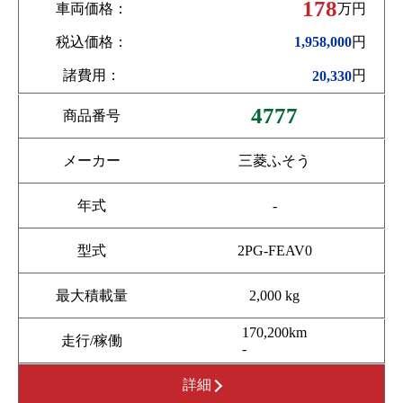
178
車両価格：
万円
税込価格：
円
1,958,000
諸費用：
円
20,330
4777
商品番号
メーカー
三菱ふそう
年式
-
型式
2PG-FEAV0
最大積載量
2,000 kg
170,200km
走行/稼働
-
詳細