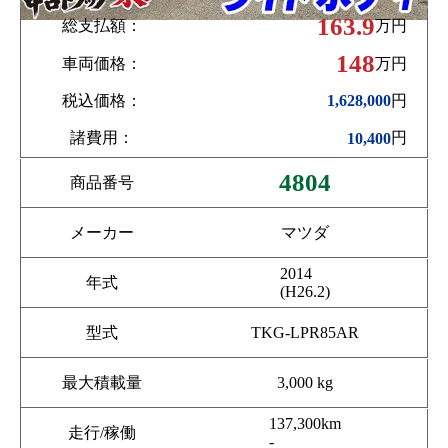
163.9
総支払額：
万円
148
車両価格：
万円
税込価格：
円
1,628,000
諸費用：
円
10,400
4804
商品番号
メーカー
マツダ
2014
年式
(H26.2)
型式
TKG-LPR85AR
最大積載量
3,000 kg
137,300km
走行/稼働
-