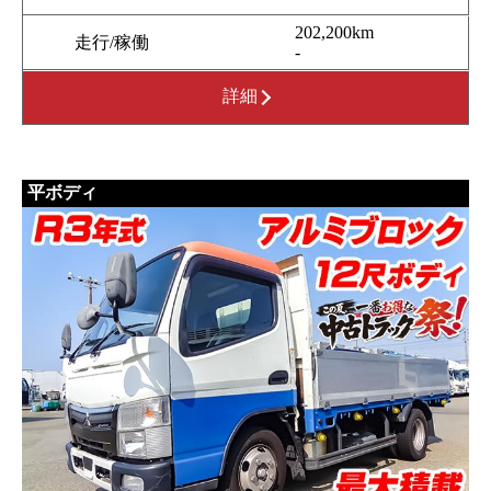
202,200km
走行/稼働
-
詳細
平ボディ