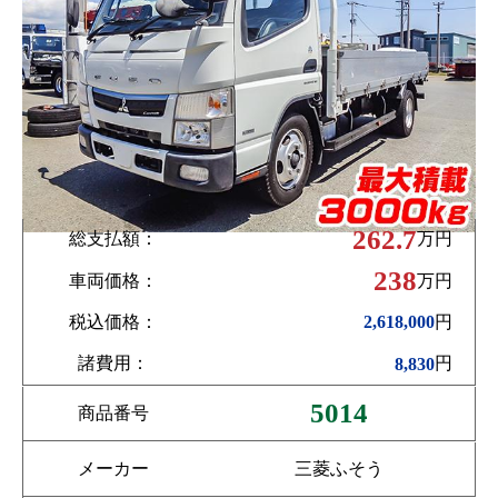
262.7
総支払額：
万円
238
車両価格：
万円
税込価格：
円
2,618,000
諸費用：
円
8,830
5014
商品番号
メーカー
三菱ふそう