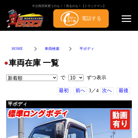
中古商用車買うのも！！売るのも！【トラックマン】
電話する
HOME
車両検索
平ボディ
車両在庫 一覧
●
で
ずつ表示
最初
前へ
3／4
次へ
最後
平ボディ