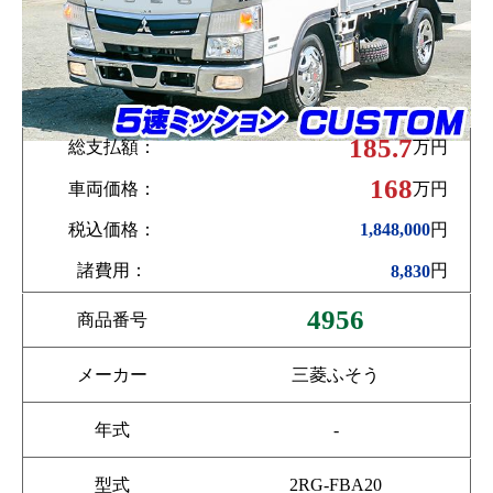
185.7
総支払額：
万円
168
車両価格：
万円
税込価格：
円
1,848,000
諸費用：
円
8,830
4956
商品番号
メーカー
三菱ふそう
年式
-
型式
2RG-FBA20